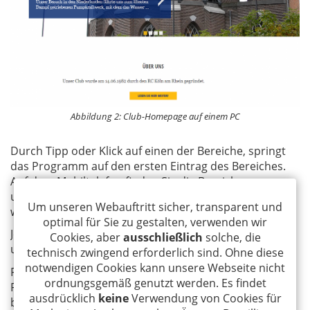
Abbildung 2: Club-Homepage auf einem PC
Durch Tipp oder Klick auf einen der Bereiche, springt
das Programm auf den ersten Eintrag des Bereiches.
Auf dem Mobiltelefon finden Sie die Bereiche
unmittelbar untereinander angeordnet, auf dem PC
Um unseren Webauftritt sicher, transparent und
werden die Informationen nebeneinander dargestellt.
optimal für Sie zu gestalten, verwenden wir
Jeder Nutzer des Internets kann sich so über den Club
Cookies, aber
ausschließlich
solche, die
und dessen Aktivitäten informieren.
technisch zwingend erforderlich sind. Ohne diese
notwendigen Cookies kann unsere Webseite nicht
Für jeden Bereich zeigen wir Informationen an, die in
ordnungsgemäß genutzt werden. Es findet
RO.CAS eingestellt werden können. Hierzu lesen Sie
ausdrücklich
keine
Verwendung von Cookies für
bitte das Kapitel
RO.Web füllen
.