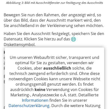
Abbildung 3: Bild mit Ausschnittfenster zur Festlegung des Ausschnitts
Bewegen Sie nun den Rahmen, der angezeigt wird, so
über das Bild, dass der Ausschnitt markiert wird, den
Sie anschließend in der Verkleinerung sehen möchten.
Haben Sie den Ausschnitt festgelegt, speichern Sie den
Datensatz. Klicken Sie hierzu auf das
Diskettensymbol.
Hinweis
: Das Bild wird in dem Personendatensatz
Um unseren Webauftritt sicher, transparent und
ohne Veränderung am Bild selbst gespeichert. Es
optimal für Sie zu gestalten, verwenden wir
ändert sich nur die Darstellung in der Liste und der
Cookies, aber
ausschließlich
solche, die
RO.APP.
technisch zwingend erforderlich sind. Ohne diese
Entsprechend der in Abbildung 3 vorgenommen
notwendigen Cookies kann unsere Webseite nicht
Einstellung sieht das Fingernagelbild wie folgt aus:
ordnungsgemäß genutzt werden. Es findet
ausdrücklich
keine
Verwendung von Cookies für
Marketing-, Analysezwecke o.Ä. statt. Detaillierte
Informationen
finden Sie in unserer
Datenschutzerklärung
. Durch die weitere Nutzung
Das Programm zeigt also den vorher definierten