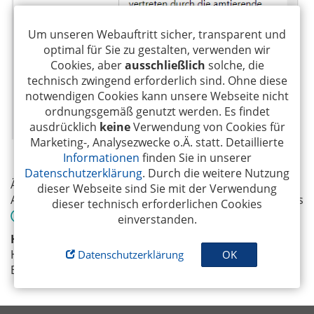
Um unseren Webauftritt sicher, transparent und
optimal für Sie zu gestalten, verwenden wir
Cookies, aber
ausschließlich
solche, die
technisch zwingend erforderlich sind. Ohne diese
notwendigen Cookies kann unsere Webseite nicht
ordnungsgemäß genutzt werden. Es findet
ausdrücklich
keine
Verwendung von Cookies für
Marketing-, Analysezwecke o.Ä. statt. Detaillierte
Abbildung 1: Impressum eines Clubs mit Nennung der Präsidentin
Informationen
finden Sie in unserer
Datenschutzerklärung
. Durch die weitere Nutzung
Ändern Sie den Eintrag entsprechend Ihren
dieser Webseite sind Sie mit der Verwendung
Anforderungen ab und klicken Sie anschließend auf das
dieser technisch erforderlichen Cookies
Disketten-Symbol, um die Änderung zu speichern.
einverstanden.
Hinweis
: Wenn Sie den neuen Eintrag auf der Club-
Homepage überprüfen wollen, aktualisieren Sie Ihren
Datenschutzerklärung
OK
Bowser.