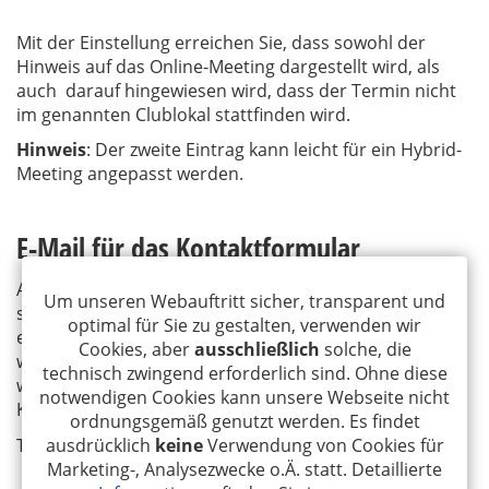
Mit der Einstellung erreichen Sie, dass sowohl der
Hinweis auf das Online-Meeting dargestellt wird, als
auch darauf hingewiesen wird, dass der Termin nicht
im genannten Clublokal stattfinden wird.
Hinweis
: Der zweite Eintrag kann leicht für ein Hybrid-
Meeting angepasst werden.
E-Mail für das Kontaktformular
Auf der WEB-Seite des Clubs, i.d.R.
.rotary.de befindet
Um unseren Webauftritt sicher, transparent und
sich ein Kontaktformular. Wird dieses genutzt, dann
optimal für Sie zu gestalten, verwenden wir
erzeugt das Programm eine E-Mail. Legen Sie fest, an
Cookies, aber
ausschließlich
solche, die
welche E-Mail-Adresse diese E-Mail weitergeleitet
technisch zwingend erforderlich sind. Ohne diese
werden soll. Hierzu nutzen Sie die
E-Mail-Art
RO.Web
notwendigen Cookies kann unsere Webseite nicht
Kontaktformular.
ordnungsgemäß genutzt werden. Es findet
Tragen Sie hier die Empfänger-E-Mail-Adresse ein.
ausdrücklich
keine
Verwendung von Cookies für
Marketing-, Analysezwecke o.Ä. statt. Detaillierte